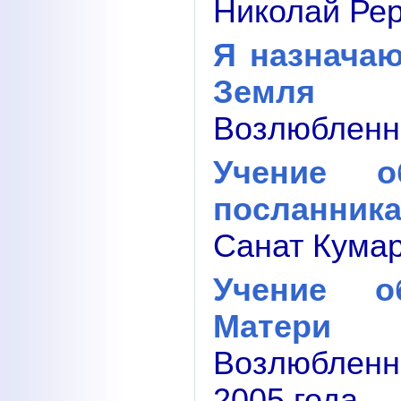
Николай Рер
Я назнача
Земля
Возлюбленны
Учение 
посланника
Санат Кумар
Учение о
Матери
Возлюбленн
2005 года