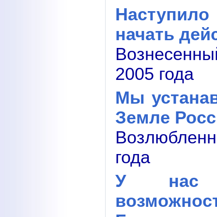
Наступило
начать дей
Вознесенн
2005 года
Мы устана
Земле Росс
Возлюблен
года
У нас в
возможнос