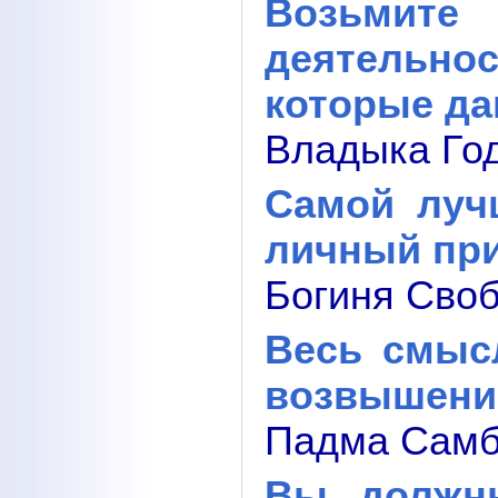
Возьми
деятельн
которые д
Владыка Год
Самой луч
личный пр
Богиня Своб
Весь смыс
возвышени
Падма Самбх
Вы должн