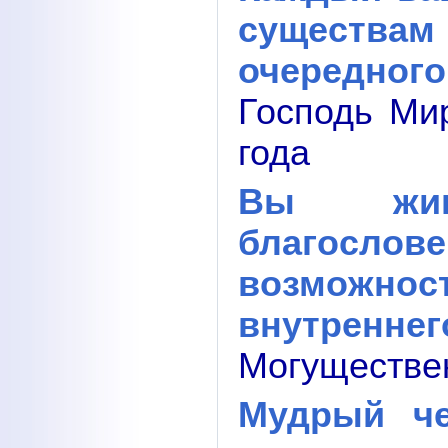
существа
очередного
Господь Ми
года
Вы жив
благосло
возможн
внутреннег
Могуществен
Мудрый че