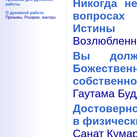
Никогда н
работы
вопросах
О духовной работе.
Призывы, Розарии, мантры
Истины
Возлюбленны
Вы долж
Божестве
собственно
Гаутама Буд
Достоверн
в физическ
Санат Кумар