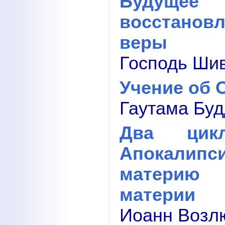
Будуще
восстанов
веры
Господь Шив
Учение об 
Гаутама Буд
Два цик
Апокалип
материю 
материи
Иоанн Возлю