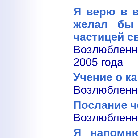
Я верю в в
желал бы 
частицей с
Возлюблен
2005 года
Учение о к
Возлюбленны
Послание ч
Возлюбленн
Я напомню