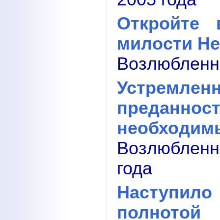
Откройте 
милости Не
Возлюбленны
Устремле
преданност
необходим
Возлюблен
года
Наступил
полнотой