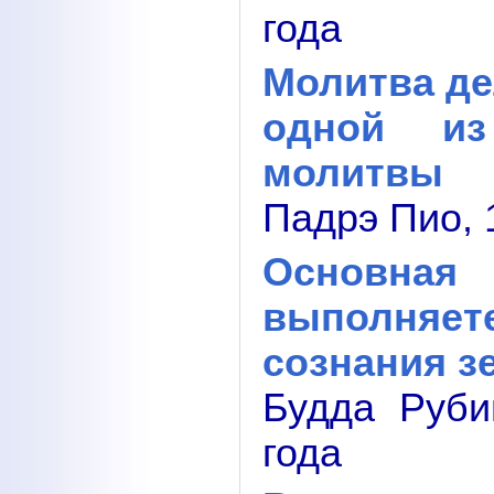
года
Молитва де
одной и
молитвы
Падрэ Пио, 
Основна
выполняет
сознания з
Будда Руби
года