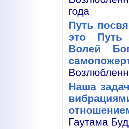
года
Путь посвя
это Путь
Волей Бо
самопожер
Возлюбленны
Наша зада
вибрациям
отношением
Гаутама Буд