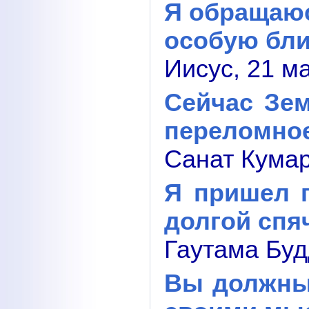
Я обращаюсь
особую бли
Иисус, 21 м
Сейчас Зем
переломно
Санат Кумар
Я пришел 
долгой спя
Гаутама Буд
Вы должны