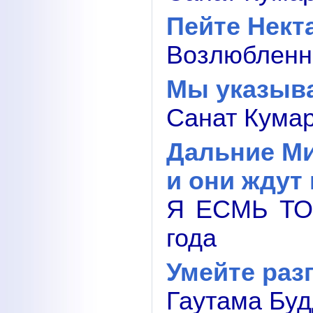
Пейте Нект
Возлюбленны
Мы указыв
Санат Кумар
Дальние М
и они ждут 
Я ЕСМЬ ТО
года
Умейте раз
Гаутама Буд