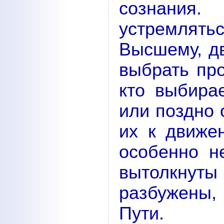
сознания
устремля
Высшему, д
выбрать про
кто выбира
или поздно
их к движе
особенно н
вытолкну
разбужены,
Пути.