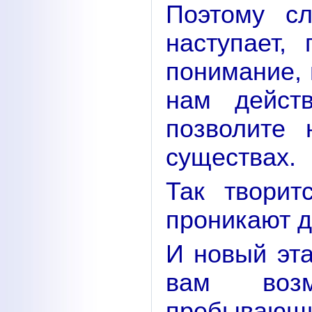
Поэтому с
наступает,
понимание, 
нам дейст
позволите 
существах.
Так творит
проникают др
И новый эта
вам воз
пребывающ