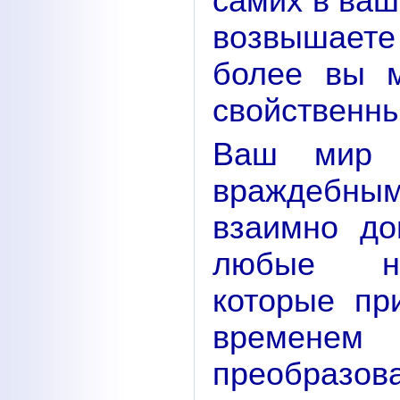
самих в ваш
возвышаете
более вы м
свойственны
Ваш мир 
враждебн
взаимно до
любые не
которые пр
времен
преобразо