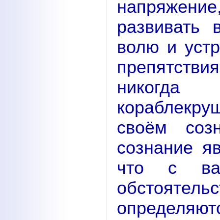
напряжени
развивать 
волю и устр
препятстви
никогда
кораблекру
своём соз
сознание яв
что с ва
обстоят
определяю