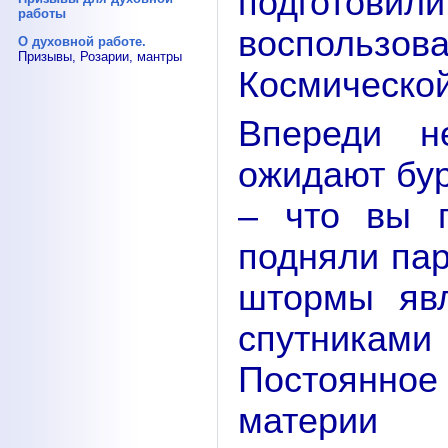
подготовили
работы
воспользо
О духовной работе.
Призывы, Розарии, мантры
Космическо
Впереди н
ожидают бур
– что вы 
подняли пар
штормы яв
спутника
Постоянно
материи