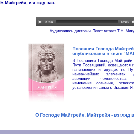
 Майтрейя, и я жду вас.
00:00
18:03
Аудиозапись диктовки. Текст читает Т.Н. Мик
Послания Господа Майтрей
опубликованы в книге "М
В Посланиях Господа Майтрейи 
Пути Посвящений, освещаются г
начинающих и идущих по Пут
наиважнейших элементах 
эволюции человечества: 
изменения сознания, освобо
установления связи с Высшим Я.
О Господе Майтрейя. Майтрейя - взгляд 