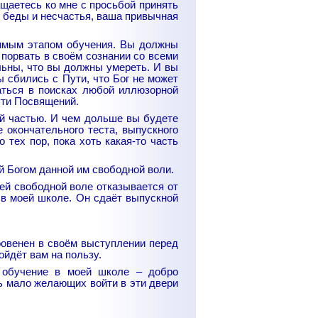
ащаетесь ко мне с просьбой принять
е беды и несчастья, ваша привычная
димым этапом обучения. Вы должны
 порвать в своём сознании со всеми
льны, что вы должны умереть. И вы
 сбились с Пути, что Бог не может
аться в поисках любой иллюзорной
ути Посвящений.
ой частью. И чем дольше вы будете
 окончательного теста, выпускного
тех пор, пока хоть какая-то часть
й Богом данной им свободной воли.
оей свободной воле отказывается от
 в моей школе. Он сдаёт выпускной
ровенен в своём выступлении перед
ойдёт вам на пользу.
 обучение в моей школе – добро
ь мало желающих войти в эти двери