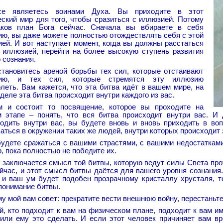
е являетесь воинами Духа. Вы приходите в этот
ский мир для того, чтобы сразиться с иллюзией. Потому
аков план Бога сейчас. Сначала вы вбираете в себя
ю, вы даже можете полностью отождествлять себя с этой
ей. И вот наступает момент, когда вы должны расстаться
 иллюзией, перейти на более высокую ступень развития
 сознания.
тановитесь ареной борьбы тех сил, которые отстаивают
ию, и тех сил, которые стремятся эту иллюзию
леть. Вам кажется, что эта битва идёт в вашем мире, на
деле эта битва происходит внутри каждого из вас.
м и состоит то посвящение, которое вы проходите на
 этапе – понять, что вся битва происходит внутри вас. И 
одить внутри вас, вы будете вновь и вновь приходить в во
аться в окружении таких же людей, внутри которых происходит 
удете сражаться с вашими страстями, с вашими недостаткам
р, пока полностью не победите их.
 заключается смысл той битвы, которую ведут силы Света про
йчас, и этот смысл битвы даётся для вашего уровня сознания.
и ваш ум будет подобен прозрачному кристаллу хрусталя, т
понимание битвы.
у мой вам совет: прекратите вести внешнюю войну, перестаньте 
, кто подходит к вам на физическом плане, подходит к вам им
или ему это сделать. И если этот человек причиняет вам вр