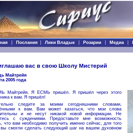
|
|
|
|
|
ная
Послания
Лики Владык
Розарии
Медиа
иглашаю вас в свою Школу Мистерий
дь Майтрейя
та 2005 года
Ь Майтрейя. Я ЕСМЬ пришёл. Я пришёл через этого
ника к вам. Я пришёл!
тельно следите за моими сегодняшними словами,
ёнными к вам. Вам может казаться, что мои слова
чительны и не несут никакой новой информации. Не
итесь с суждениями. Предоставьте мне возможность
, что вам необходимо получить именно сейчас, для того
 вы смогли сделать следующий шаг на вашем духовном