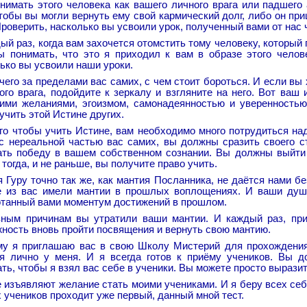
нимать этого человека как вашего личного врага или падшего
чтобы вы могли вернуть ему свой кармический долг, либо он при
Проверить, насколько вы усвоили урок, полученный вами от нас 
ый раз, когда вам захочется отомстить тому человеку, который 
 понимать, что это я приходил к вам в образе этого челове
ько вы усвоили наши уроки.
чего за пределами вас самих, с чем стоит бороться. И если вы 
ого врага, подойдите к зеркалу и взгляните на него. Вот ваш 
ими желаниями, эгоизмом, самонадеянностью и уверенностью
учить этой Истине других.
го чтобы учить Истине, вам необходимо много потрудиться на
с нереальной частью вас самих, вы должны сразить своего с
ать победу в вашем собственном сознании. Вы должны выйти
 тогда, и не раньше, вы получите право учить.
 Гуру точно так же, как мантия Посланника, не даётся нами б
е из вас имели мантии в прошлых воплощениях. И ваши души
танный вами моментум достижений в прошлом.
зным причинам вы утратили ваши мантии. И каждый раз, при
ность вновь пройти посвящения и вернуть свою мантию.
му я приглашаю вас в свою Школу Мистерий для прохождения
ся лично у меня. И я всегда готов к приёму учеников. Вы 
ть, чтобы я взял вас себе в ученики. Вы можете просто вырази
 изъявляют желание стать моими учениками. И я беру всех себ
х учеников проходит уже первый, данный мной тест.