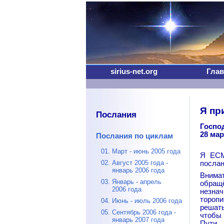
sirius-net.org
Глав
Я пр
Послания
Госпо
28 мар
Послания по циклам
01. Март - июнь 2005 года
Я ЕСМ
02. Август 2005 года -
послан
январь 2006 года
Внима
03. Январь - апрель
обращ
2006 года
незна
тороп
04. Июнь - июль 2006 года
решать
05. Сентябрь 2006 года -
чтобы
январь 2007 года
Пути.