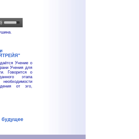
ушина.
и
АЙТРЕЙЯ"
даётся Учение о
рани Учения для
и. Говорится о
данного этапа
необходимости
ждения от эго,
в будущее