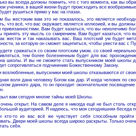
ько вы всегда должны помнить, что с того момента, как вы обр
мои ученики, в вашей жизни будут происходить все вообразимы
будет рушиться прямо у вас на глазах.
м бы жестоким вам это не показалось, это является необхо
ть, что всё, что вас окружает, является иллюзией, и вы должны
 привязанностями. Вам будет казаться, что вы неизлечимо бо
 принять эту мысль со смирением. Вам будет казаться, что вы
ак жесток и так наказывать вас. Ваш плотский ум будет мет
ности, за которую он сможет зацепиться, чтобы увести вас с П
удете сражаться со своим плотским умом, со своей нереальн
ивляться, тем более болезненным будет для вас прохождение
на школы. И вы не сможете стать выпускником моей школы до 
дет сопротивляться подчинению Божественному Закону.
и возлюбленные, выпускники моей школы отказываются от свое
ная воля дана человеку Богом как дар. И когда человек по св
Богом данного дара, то он проходит окончательное посвящение
н.
рыл вам сегодня многие тайны моей Школы.
очень открыт. На самом деле я никогда ещё не был столь отк
большой аудиторией. Я надеюсь, что моя сегодняшняя беседа п
и кто-то из вас всё же чувствует себя способным пройти
вать. Двери моей школы всегда широко раскрыты. Только очен
тать себя.