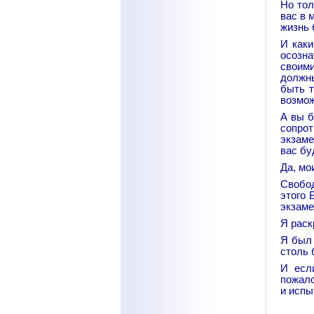
Но тол
вас в 
жизнь 
И каки
осозна
своими
должны
быть т
возмож
А вы б
сопрот
экзаме
вас бу
Да, мо
Свобод
этого 
экзаме
Я раск
Я был 
столь 
И есл
пожало
и испы