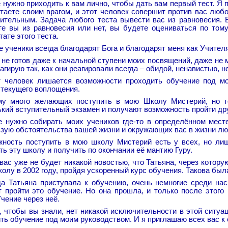
 нужно приходить к вам лично, чтобы дать вам первый тест. Я п
таете своим врагом, и этот человек совершит против вас любо
ительным. Задача любого теста вывести вас из равновесия. 
е вы из равновесия или нет, вы будете оцениваться по тому
тате этого теста.
 ученики всегда благодарят Бога и благодарят меня как Учителя
о не готов даже к начальной ступени моих посвящений, даже не мо
агирую так, как они реагировали всегда – обидой, ненавистью, 
т человек лишается возможности проходить обучение под мо
 текущего воплощения.
му много желающих поступить в мою Школу Мистерий, но т
кий вступительный экзамен и получают возможность пройти дру
 нужно собирать моих учеников где-то в определённом месте
зую обстоятельства вашей жизни и окружающих вас в жизни люд
жность поступить в мою школу Мистерий есть у всех, но ли
ть эту школу и получить по окончании её мантию Гуру.
вас уже не будет никакой новостью, что Татьяна, через котору
олу в 2002 году, пройдя ускоренный курс обучения. Такова был
да Татьяна приступала к обучению, очень немногие среди на
 пройти это обучение. Но она прошла, и только после этого
чение через неё.
, чтобы вы знали, нет никакой исключительности в этой ситуа
ть обучение под моим руководством. И я приглашаю всех вас к 