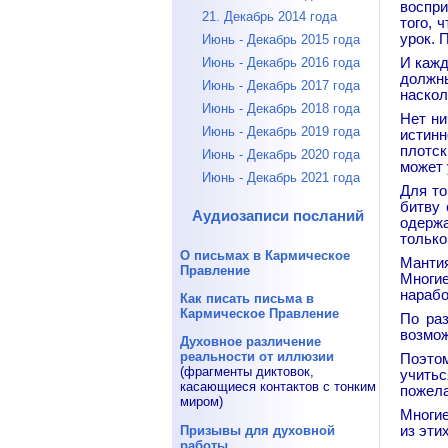
воспри
21. Декабрь 2014 года
того, 
урок. 
Июнь - Декабрь 2015 года
Июнь - Декабрь 2016 года
И кажд
должны
Июнь - Декабрь 2017 года
наскол
Июнь - Декабрь 2018 года
Нет ни
Июнь - Декабрь 2019 года
истинн
плотск
Июнь - Декабрь 2020 года
может 
Июнь - Декабрь 2021 года
Для то
битву 
Аудиозаписи посланий
одерж
только
О письмах в Кармическое
Мантия
Правление
Многи
нарабо
Как писать письма в
Кармическое Правление
По ра
возмож
Духовное различение
реальности от иллюзии
Поэто
(фрагменты диктовок,
учить
касающиеся контактов с тонким
пожела
миром)
Многие
Призывы для духовной
из эти
работы