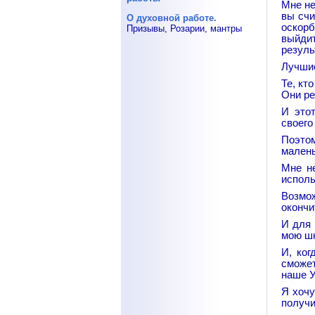
Мне не
вы счи
О духовной работе.
оскорб
Призывы, Розарии, мантры
выйдит
резуль
Лучшие
Те, кт
Они ре
И это
своего
Поэто
малень
Мне не
исполь
Возмо
окончи
И для 
мою шк
И, ког
сможет
наше У
Я хочу
получи