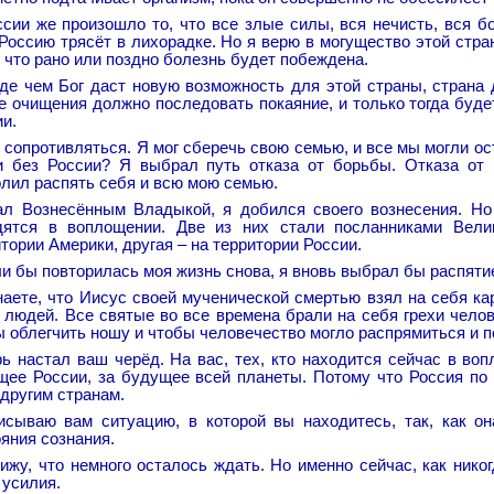
ссии же произошло то, что все злые силы, вся нечисть, вся 
Россию трясёт в лихорадке. Но я верю в могущество этой стран
 что рано или поздно болезнь будет побеждена.
де чем Бог даст новую возможность для этой страны, страна 
е очищения должно последовать покаяние, и только тогда буде
и.
 сопротивляться. Я мог сберечь свою семью, и все мы могли ос
и без России? Я выбрал путь отказа от борьбы. Отказа от 
олил распять себя и всю мою семью.
ал Вознесённым Владыкой, я добился своего вознесения. Но
дятся в воплощении. Две из них стали посланниками Вели
тории Америки, другая – на территории России.
и бы повторилась моя жизнь снова, я вновь выбрал бы распятие
наете, что Иисус своей мученической смертью взял на себя ка
 людей. Все святые во все времена брали на себя грехи чело
 облегчить ношу и чтобы человечество могло распрямиться и п
ь настал ваш черёд. На вас, тех, кто находится сейчас в во
щее России, за будущее всей планеты. Потому что Россия по
другим странам.
исываю вам ситуацию, в которой вы находитесь, так, как он
яния сознания.
ижу, что немного осталось ждать. Но именно сейчас, как нико
 усилия.