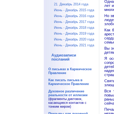
Однак
21. Декабрь 2014 года
лет и
многи
Июнь - Декабрь 2015 года
Но з
Июнь - Декабрь 2016 года
люде
Июнь - Декабрь 2017 года
злоб
Июнь - Декабрь 2018 года
Как 
Июнь - Декабрь 2019 года
арес
серд
Июнь - Декабрь 2020 года
семь
Июнь - Декабрь 2021 года
Вы зн
детям
Аудиозаписи
Я ос
посланий
сопро
дете
О письмах в Кармическое
наде
Правление
стра
Как писать письма в
Свят
Кармическое Правление
злющи
Вся 
Духовное различение
реальности от иллюзии
повы
(фрагменты диктовок,
рань
касающиеся контактов с
сейча
тонким миром)
Печал
незам
Призывы для духовной