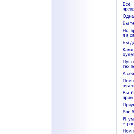
Всё 
прев
Однак
Вы те
Но, п
я в с
Вы до
Кажды
буде
Пусть
тех п
А се
Помн
гиган
Вы б
принц
Приу
Вас б
Я ум
стра
Немн