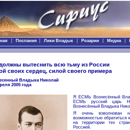
|
|
|
|
|
ная
Послания
Лики Владык
Розарии
Медиа
должны вытеснить всю тьму из России
ой своих сердец, силой своего примера
есенный Владыка Николай
преля 2005 года
Я ЕСМЬ Вознесённый Влад
ЕСМЬ русский царь Ни
Вознесённый Владыка Нико
Я очень взволнован н
возможностью обратиться к 
на территории тех стран
Россией.