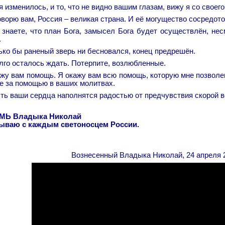
 изменилось, и то, что не видно вашим глазам, вижу я со своего
оворю вам, Россия – великая страна. И её могущество сосредото
 знаете, что план Бога, замысел Бога будет осуществлён, не
.
ько бы раненый зверь ни бесновался, конец предрешён.
лго осталось ждать. Потерпите, возлюбленные.
ажу вам помощь. Я окажу вам всю помощь, которую мне позволе
не за помощью в ваших молитвах.
сть ваши сердца наполнятся радостью от предчувствия скорой 
МЬ Владыка Николай
ываю с каждым светоносцем России.
Вознесенный Владыка Николай, 24 апреля 