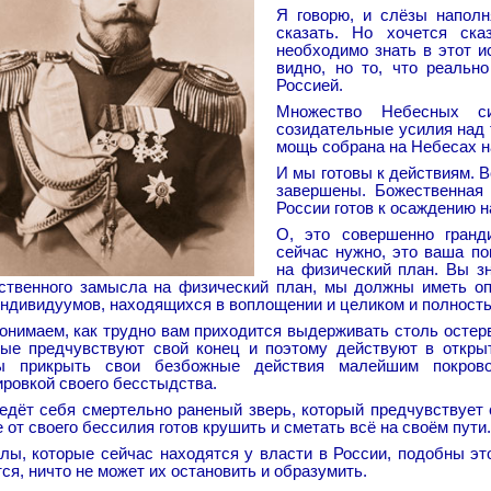
Я говорю, и слёзы наполн
сказать. Но хочется ска
необходимо знать в этот и
видно, но то, что реальн
Россией.
Множество Небесных си
созидательные усилия над 
мощь собрана на Небесах н
И мы готовы к действиям. В
завершены. Божественная
России готов к осаждению н
О, это совершенно гранд
сейчас нужно, это ваша п
на физический план. Вы з
ственного замысла на физический план, мы должны иметь оп
индивидуумов, находящихся в воплощении и целиком и полност
онимаем, как трудно вам приходится выдерживать столь остерв
рые предчувствуют свой конец и поэтому действуют в открыт
ы прикрыть свои безбожные действия малейшим покров
ировкой своего бесстыдства.
ведёт себя смертельно раненый зверь, который предчувствует
 от своего бессилия готов крушить и сметать всё на своём пути.
илы, которые сейчас находятся у власти в России, подобны эт
ся, ничто не может их остановить и образумить.