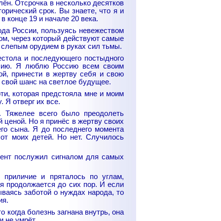
лён. Отсрочка в несколько десятков
орический срок. Вы знаете, что я и
 конце 19 и начале 20 века.
ода России, пользуясь невежеством
ом, через который действуют самые
 слепым орудием в руках сил тьмы.
рестола и последующего постыдного
сию. Я люблю Россию всем своим
ой, принести в жертву себя и свою
 свой шанс на светлое будущее.
рти, которая предстояла мне и моим
 Я отверг их все.
е. Тяжелее всего было преодолеть
 ценой. Но я принёс в жертву своих
его сына. Я до последнего момента
 от моих детей. Но нет. Случилось
ент послужил сигналом для самых
 приличие и пряталось по углам,
я продолжается до сих пор. И если
ваясь заботой о нуждах народа, то
ия.
о когда болезнь загнана внутрь, она
и не умрёт.