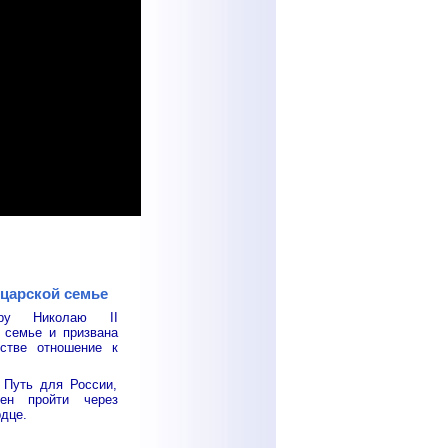
 царской семье
ору Николаю II
 семье и призвана
стве отношение к
 Путь для России,
ен пройти через
рдце.