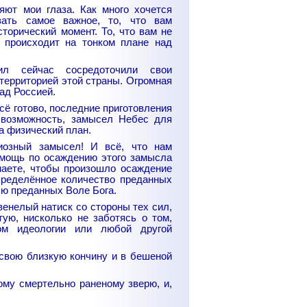
яют мои глаза. Как много хочется
зать самое важное, то, что вам
сторический момент. То, что вам не
о происходит на тонком плане над
л сейчас сосредоточили свои
территорией этой страны. Огромная
ад Россией.
сё готово, последние приготовления
 возможность, замысел Небес для
а физический план.
иозный замысел! И всё, что нам
омощь по осаждению этого замысла
наете, чтобы произошло осаждение
ределённое количество преданных
ью преданных Воле Бога.
енелый натиск со стороны тех сил,
ую, нисколько не заботясь о том,
ом идеологии или любой другой
 свою близкую кончину и в бешеной
ому смертельно раненому зверю, и,