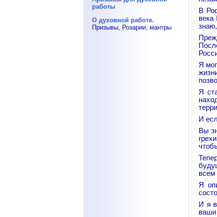
работы
В Ро
века 
О духовной работе.
знаю,
Призывы, Розарии, мантры
Преж
Посл
Росси
Я мог
жизн
позв
Я ст
нахо
терри
И есл
Вы з
грехи
чтобы
Тепер
буду
всем 
Я оп
состо
И я в
ваши