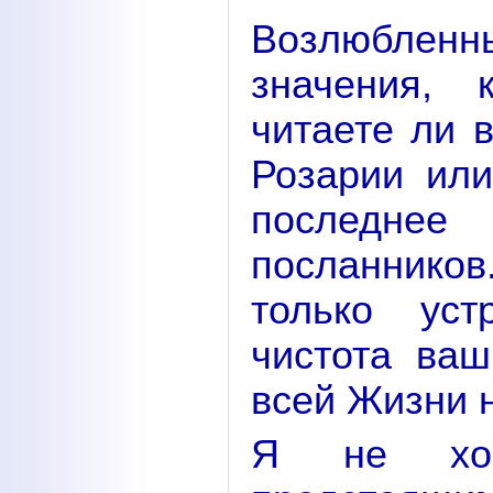
Возлюбленны
значения, 
читаете ли 
Розарии или
последне
посланнико
только уст
чистота ва
всей Жизни н
Я не хоч