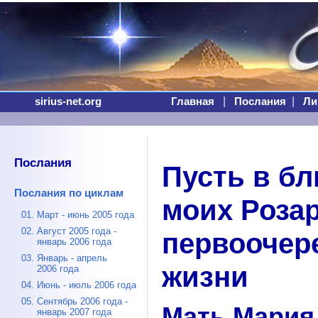
|
|
sirius-net.org
Главная
Послания
Ли
Послания
Пусть в б
Послания по циклам
моих Роза
01. Март - июнь 2005 года
02. Август 2005 года -
первоочер
январь 2006 года
03. Январь - апрель
жизни
2006 года
04. Июнь - июль 2006 года
05. Сентябрь 2006 года -
Мать Мария
январь 2007 года