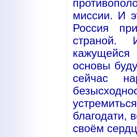
противопо­
миссии. И э
Россия при
страной.
кажущейся 
основы буд
сейчас на
безысход
устремитьс
благодати, 
своём сердц