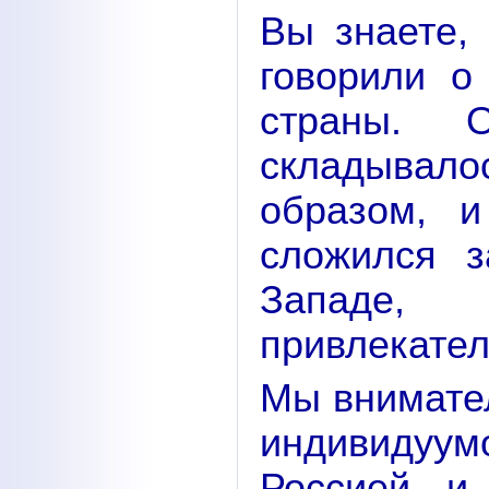
Вы знаете,
говорили о
страны. 
складывал
образом, и
сложился з
Западе,
привлекате
Мы внимател
индивидуу
Россией и