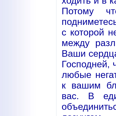
ходить и в 
По­тому 
подниметесь
с которой н
между разл
Ваши сердца
Господней, 
любые нега
к вашим бл
вас. В ед
объеди­нит