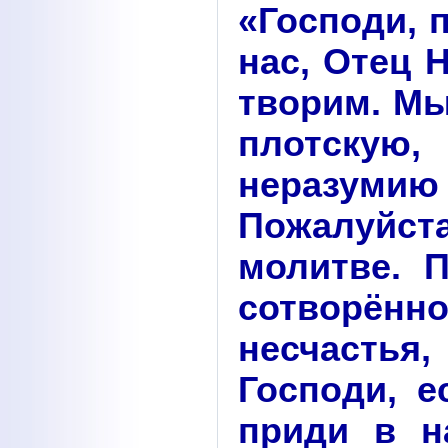
«Господи, 
нас, Отец 
творим. М
плотску
неразум
Пожалуйст
молитве. П
сотворён
несчастья,
Господи, е
приди в н