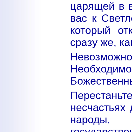
царящей в 
вас к Светл
который от
сразу же, ка
Невозможно
Необходим
Божественн
Перестань
несчастьях 
народы,
государстве