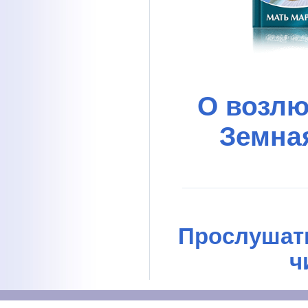
О возлю
Земна
Прослушать
ч