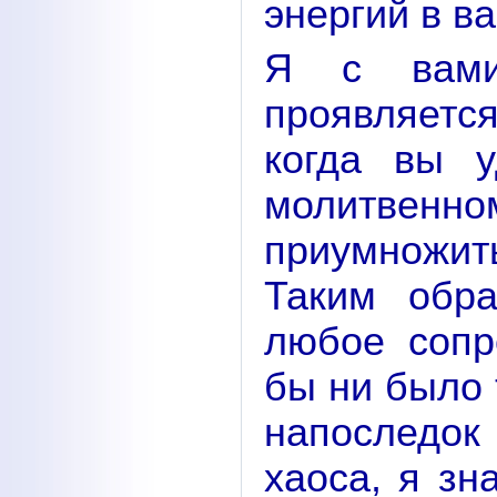
энергий в в
Я с вами
проявляется
когда вы 
молитве
приумножит
Таким обр
любое сопр
бы ни было 
напоследо
хаоса, я зн