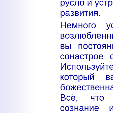
русло и уст
развития.
Немного у
возлюбленны
вы постоян
сонастрое 
Используй
который в
божественн
Всё, что 
сознание 