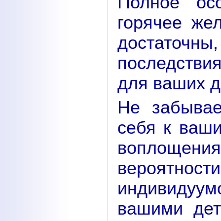
Полное ос
горячее же
достаточны
последстви
для ваших д
Не забывае
себя к ваш
воплощен
вероятнос
индивидуум
вашими дет