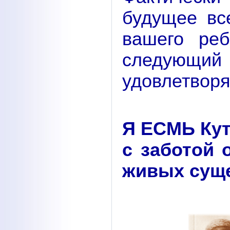
будущее вс
вашего ре
следующ
удовлетворя
Я ЕСМЬ Кут
с заботой 
живых суще