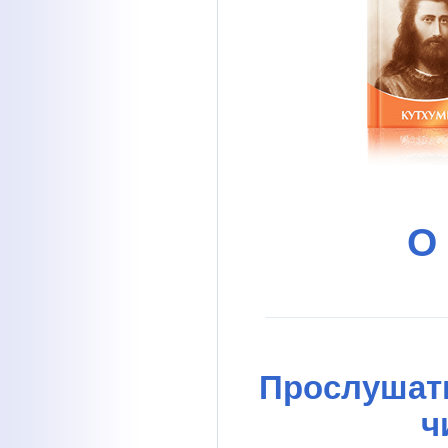
О
Прослушать
ч