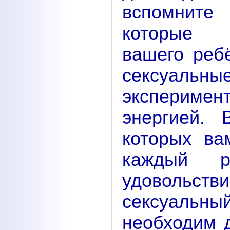
вспомните
которые 
вашего реб
сексуал
эксперимент
энергией.
которых ва
каждый р
удовольст
сексуальн
необходим 