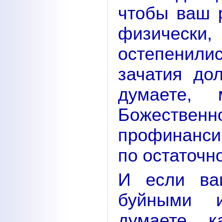
чтобы ваш 
физически,
остепенил
зачатия до
думаете,
Божест
профинанси
по остаточн
И если ва
буйными 
думаете, 