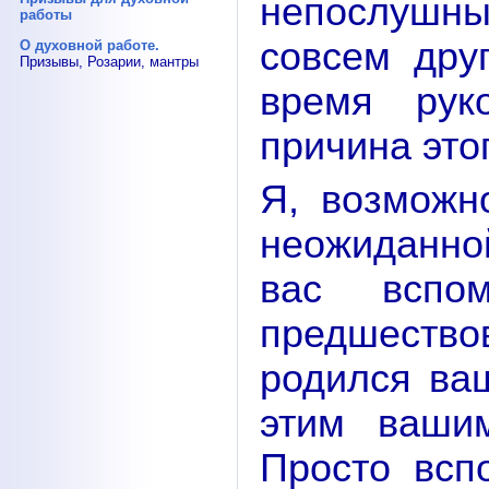
непослушны
работы
совсем дру
О духовной работе.
Призывы, Розарии, мантры
время рук
причина это
Я, возможн
неожиданно
вас вспо
предшеств
родился ва
этим ваши
Просто всп