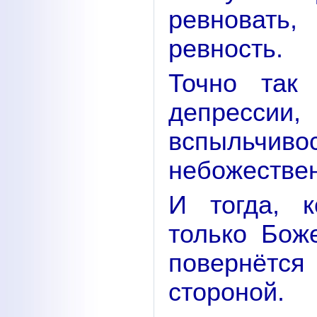
ревновать,
ревность.
Точно так
депресси
вспыльчиво
небожествен
И тогда, 
только Бож
повернётс
стороной.