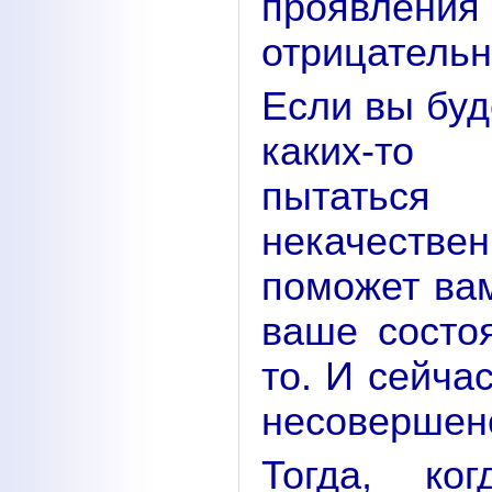
проявл
отрицательн
Если вы буд
каких-то 
пытатьс
некачествен
поможет вам
ваше состо
то. И сейча
несовершенс
Тогда, ко