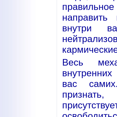
правильное
направить 
внутри в
нейтрализо
кармические
Весь мех
внутренних
вас самих
признать,
присутству
освободитьс