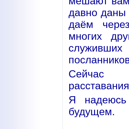
мешают вам
давно даны 
даём чере
многих др
служивши
посланников
Сейчас 
расставания
Я надеюсь
будущем.