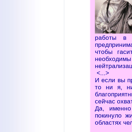
работы в 
предпринима
чтобы гаси
необходимы
нейтрализац
<...>
И если вы п
то ни я, н
благоприят
сейчас охва
Да, именно
покинуло ж
областях че