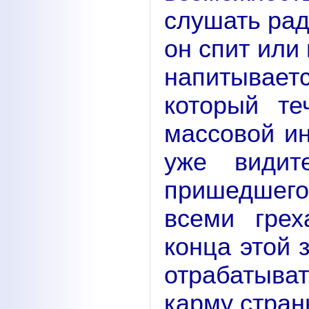
слушать рад
он спит или
напитыва
который те
массовой и
уже видит
пришедшего
всеми гре
конца этой 
отрабатыва
карму стран