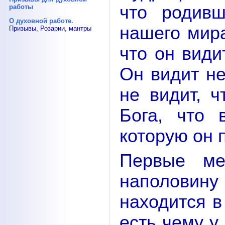
что родив
работы
О духовной работе.
нашего мир
Призывы, Розарии, мантры
что он види
Он видит не
не видит, 
Бога, что 
которую он 
Первые ме
наполовин
находится в
есть чему у