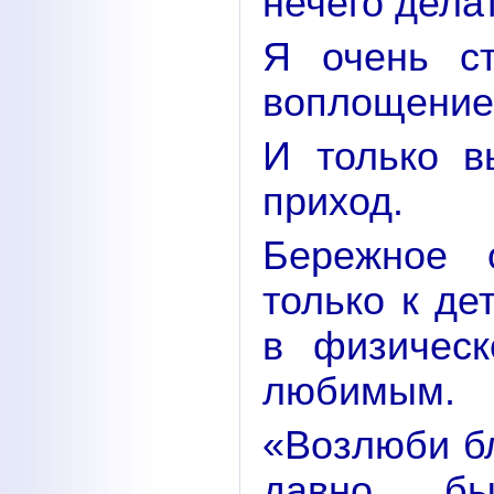
нечего дела
Я очень с
воплощение
И только в
приход.
Бережное 
только к де
в физичес
любимым.
«Возлюби бл
давно б