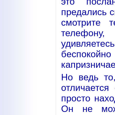
это посл
предались 
смотрите т
телефону
удивляетес
беспокойн
капризничае
Но ведь то
отличается
просто нахо
Он не мож