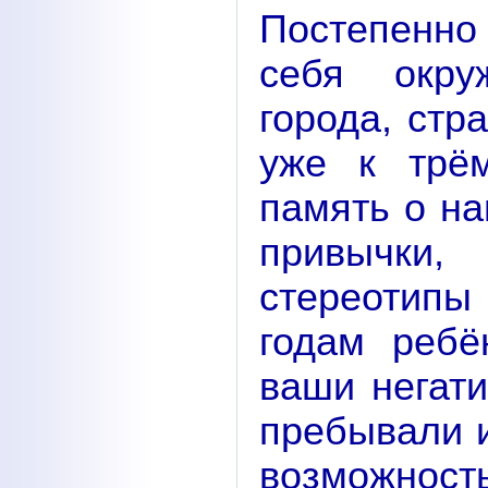
Постепенн
себя окру
города, стр
уже к трё
память о н
привычки
стереотип
годам ребё
ваши негати
пребывали и
возможнос