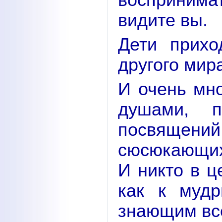
воспринимат
видите вы.
Дети прих
другого мир
И очень мн
душами, 
посвящений
сюсюкающих
И никто в ц
как к муд
знающим вс