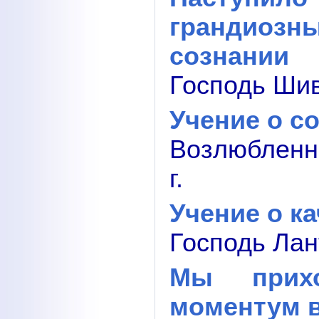
грандиоз
сознании
Господь Шив
Учение о с
Возлюбленн
г.
Учение о ка
Господь Лант
Мы прихо
моментум в