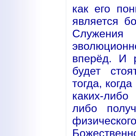
как его по
является б
Служения
эволюцион
вперёд. И 
будет стоя
тогда, когд
каких-либо 
либо получ
физическог
Божестве