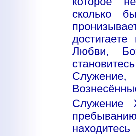
которое н
сколько б
пронизывае
достигаете
Любви, Бо
становите
Служение
Вознесённы
Служение 
пребывани
находитесь