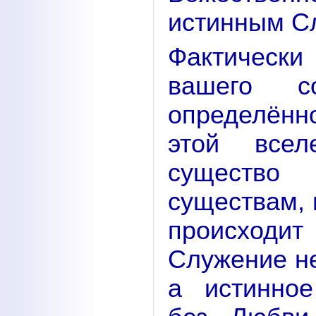
истинным С
Фактическ
вашего с
определённ
этой всел
существ
существам, 
происходит
Служение не
а истинное