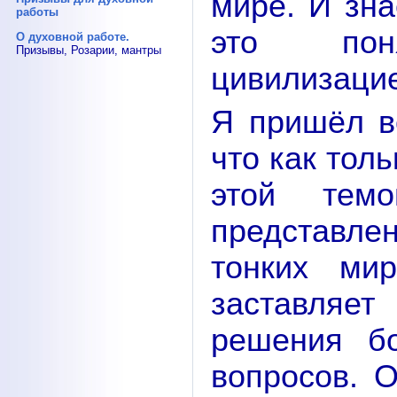
мире. И зна
работы
это пон
О духовной работе.
Призывы, Розарии, мантры
цивилизаци
Я пришёл в
что как тол
этой тем
представл
тонких ми
заставляе
решения б
вопросов. О