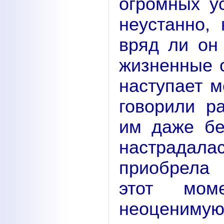
огромных у
неустанно,
вряд ли он 
жизненные с
наступает м
говорили р
им даже бе
настрадал
приобрела 
этот мом
неоцениму